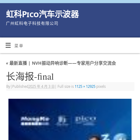
虹科Pico汽车示波器
广州虹科电子科技有限公司
菜单
«
最新直播 | NVH振动异响诊断——专家用户分享交流会
长海报-final
By
|
Published
2025 年 4 月 3 日
|
Full size is
1125 × 12925
pixels