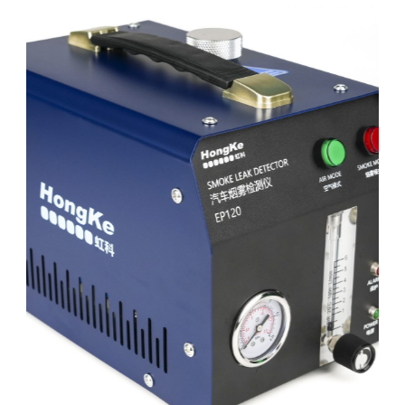
为车辆
管道泄
漏检测
设计
适用于所有轻
型汽车、摩托
车、轻卡、游
艇等