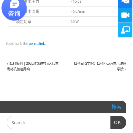
额定输出压力
<15 psi
额定输出流量
<6 L/min
额定功率
65 W
Bookmark the
permalink
.
«
虹科案例 | 2020款凯迪拉克XT5车
虹科&TG学院：虹科Pico汽车示波器
发动机加速异响
学院
»
搜索
OK