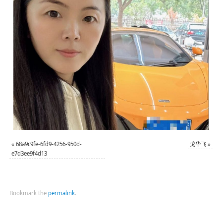
«
68a9c9fe-6fd9-4256-950d-
戈华飞
»
e7d3ee9f4d13
Bookmark the
permalink
.