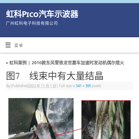
虹科Pico汽车示波器
广州虹科电子科技有限公司
菜单
«
虹科案例 | 2010款东风雪铁龙世嘉车加速时发动机偶尔熄火
图7 线束中有大量结晶
By
|
Published
2023 年 11 月 1 日
|
Full size is
541 × 395
pixels