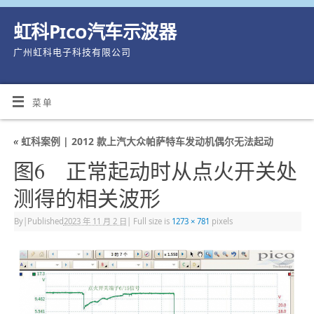
虹科Pico汽车示波器
广州虹科电子科技有限公司
菜单
«
虹科案例 | 2012 款上汽大众帕萨特车发动机偶尔无法起动
图6 正常起动时从点火开关处
测得的相关波形
By
|
Published
2023 年 11 月 2 日
|
Full size is
1273 × 781
pixels