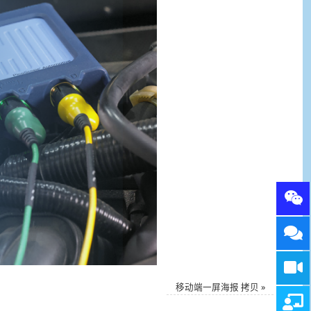
移动端一屏海报 拷贝
»