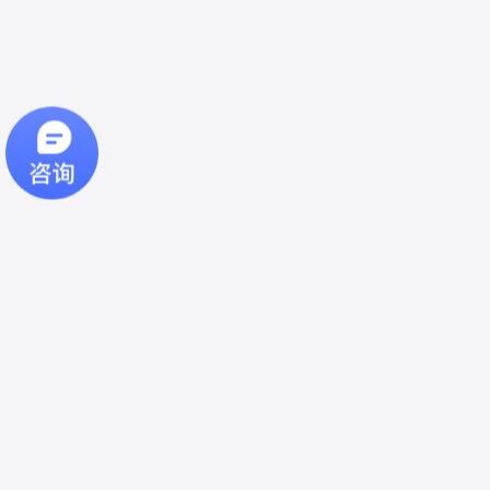
上海 | 广州 | 苏州 | 北京 | 成都 | 西安 | 香港 | 台湾
热门诊断产品
汽车示波器套装
NVH振动异响
压力传感器
毫欧与电机测试仪
烟雾测漏仪
附件
解决方案
经销商OEM