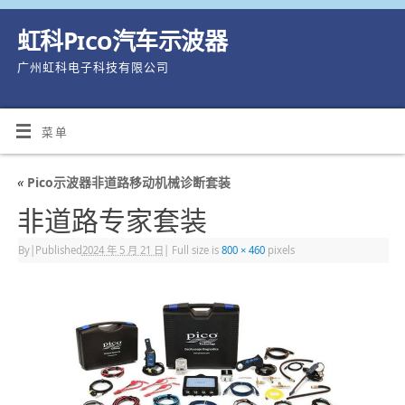
虹科Pico汽车示波器
广州虹科电子科技有限公司
菜单
«
Pico示波器非道路移动机械诊断套装
非道路专家套装
By
|
Published
2024 年 5 月 21 日
|
Full size is
800 × 460
pixels