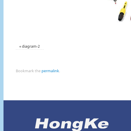
«
diagram-2
Bookmark the
permalink
.