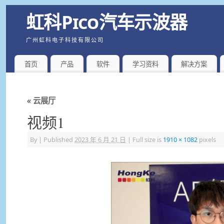
虹科Pico汽车示波器
广州虹科电子科技有限公司
首页
产品
软件
学习资料
解决方案
«
云展厅
视频1
By
|
Published
2023 年 6 月 21 日
|
Full size is
1910 × 1082
pixels