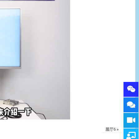
展厅6
»