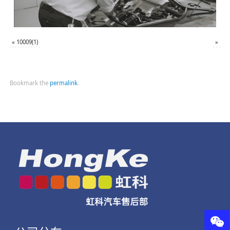
«
10009(1)
»
Bookmark the
permalink
.