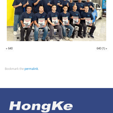
«
640
640 (1)
»
Bookmark the
permalink
.