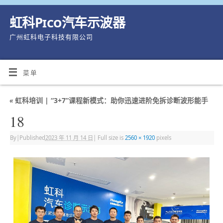
虹科Pico汽车示波器
广州虹科电子科技有限公司
菜单
«
虹科培训 | “3+7”课程新模式：助你迅速进阶免拆诊断波形能手
18
By
|
Published
2023 年 11 月 14 日
|
Full size is
2560 × 1920
pixels