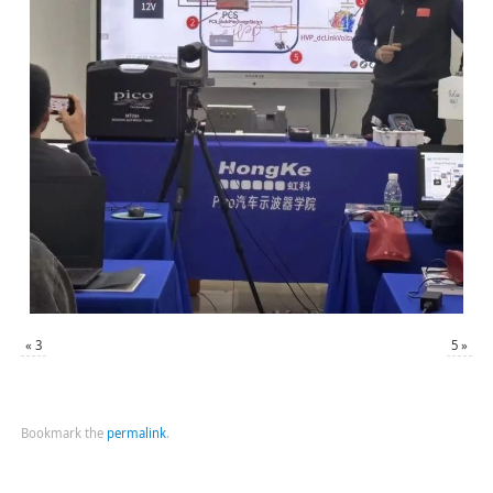
«
3
5
»
Bookmark the
permalink
.