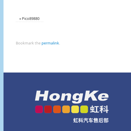
«
Pico89880
Bookmark the
permalink
.