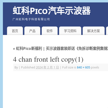
虹科Pico汽车示波器
广州虹科电子科技有限公司
首页
产品
软件
学习资料
解决方案
«
虹科Pico新福利 | 买示波器套装即送《免拆诊断案例集
4 chan front left copy(1)
By
|
Published
2024 年 2 月 1 日
|
Full size is
840 × 605
pixels