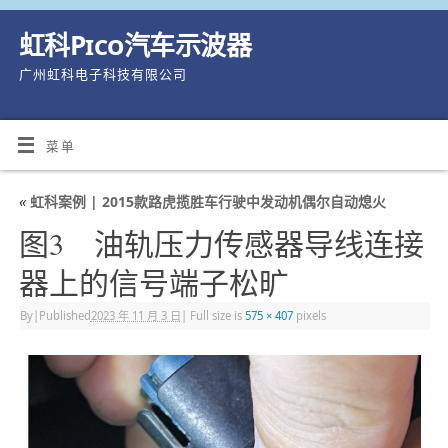
虹科Pico汽车示波器
广州虹科电子科技有限公司
菜单
«
虹科案例 | 2015款路虎揽胜车行驶中发动机偶尔自动熄火
图3 油轨压力传感器导线连接
器上的信号端子松旷
By
|
Published
2023 年 11 月 3 日
|
Full size is
575 × 407
pixels