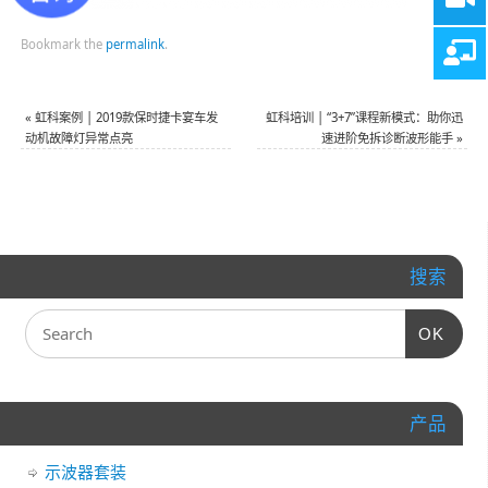
Bookmark the
permalink
.
«
虹科案例 | 2019款保时捷卡宴车发
虹科培训 | “3+7”课程新模式：助你迅
动机故障灯异常点亮
速进阶免拆诊断波形能手
»
搜索
OK
产品
示波器套装