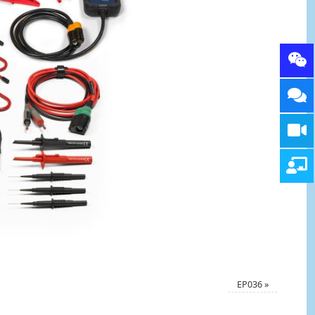
EP036
»