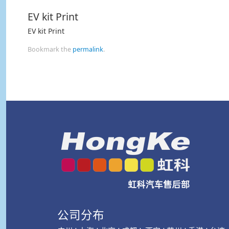
EV kit Print
EV kit Print
Bookmark the
permalink
.
公司分布