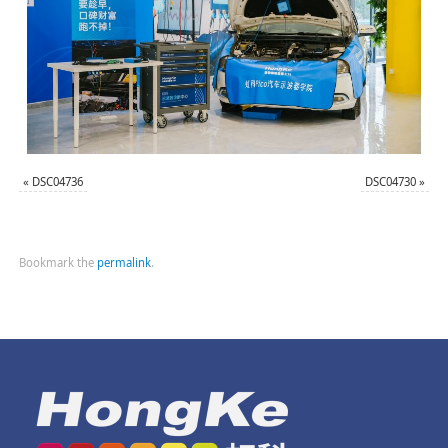
«
DSC04736
DSC04730
»
Bookmark the
permalink
.