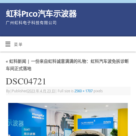
虹科Pico汽车示波器
广州虹科电子科技有限公司
菜单
«
虹科新闻 | 一份来自虹科诚意满满的礼物：虹科汽车波免拆诊断
车间正式落地
DSC04721
By
|
Published
2023 年 4 月 23 日
|
Full size is
2560 × 1707
pixels