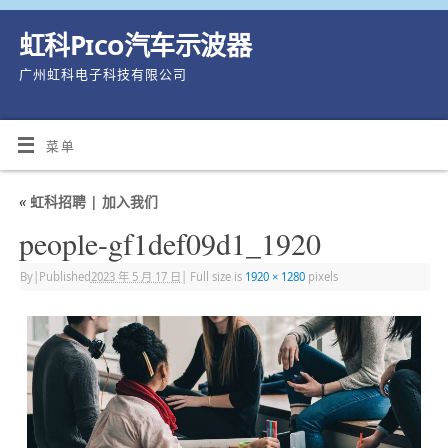
虹科Pico汽车示波器
广州虹科电子科技有限公司
菜单
«
虹科招聘 | 加入我们
people-gf1def09d1_1920
By
|
Published
2023 年 5 月 17 日
|
Full size is
1920 × 1280
pixels