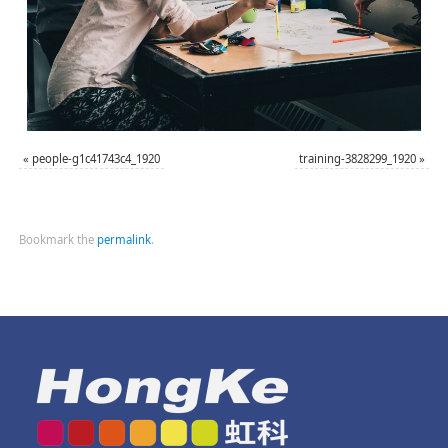
«
people-g1c41743c4_1920
training-3828299_1920
»
Bookmark the
permalink
.