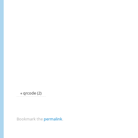
«
qrcode (2)
Bookmark the
permalink
.