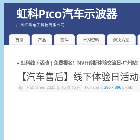
虹科Pico汽车示波器
广州虹科电子科技有限公司
首页
产品
软件
学习资料
解决方案
«
虹科线下活动 | 免费报名！NVH诊断体验交流日-广州站
【汽车售后】线下体验日活动
By
|
Published
2025 年 10 月 15 日
|
Full size is
396 × 396
pixels