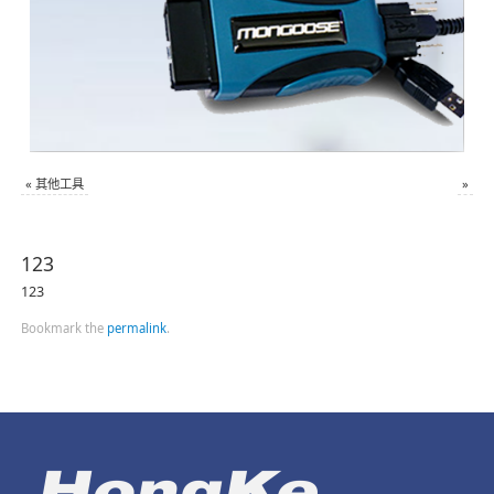
«
其他工具
»
123
123
Bookmark the
permalink
.