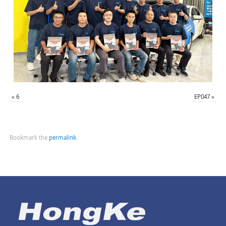
«
6
EP047
»
Bookmark the
permalink
.