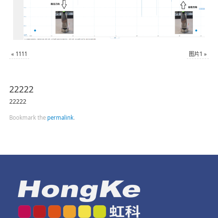
«
1111
图片1
»
22222
22222
Bookmark the
permalink
.