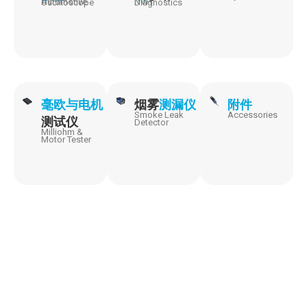
Automotive Oscilloscope
NVH Diagnostics
毫欧与电机
烟雾
测漏仪
附件
Smoke Leak
Accessories
测试仪
Detector
Milliohm &
Motor Tester