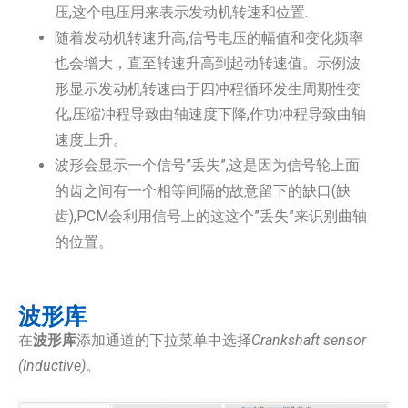
压,这个电压用来表示发动机转速和位置.
随着发动机转速升高,信号电压的幅值和变化频率
也会增大，直至转速升高到起动转速值。示例波
形显示发动机转速由于四冲程循环发生周期性变
化,压缩冲程导致曲轴速度下降,作功冲程导致曲轴
速度上升。
波形会显示一个信号”丢失”,这是因为信号轮上面
的齿之间有一个相等间隔的故意留下的缺口(缺
齿),PCM会利用信号上的这这个”丢失”来识别曲轴
的位置。
波形库
在
波形库
添加通道的下拉菜单中选择
Crankshaft sensor
(Inductive)
。