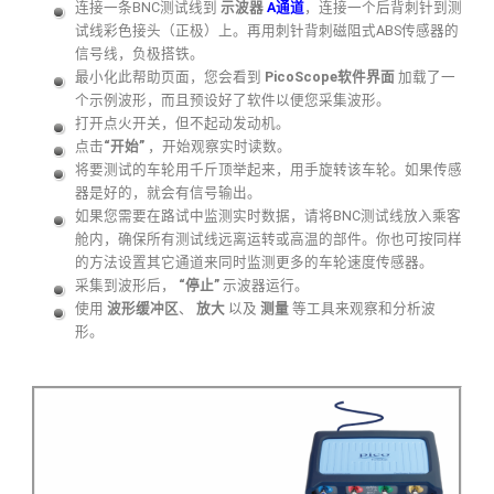
连接一条BNC测试线到
示波器
A通道
，连接一个后背刺针到测
试线彩色接头（正极）上。再用刺针背刺磁阻式ABS传感器的
信号线，负极搭铁。
最小化此帮助页面，您会看到
PicoScope软件界面
加载了一
个示例波形，而且预设好了软件以便您采集波形。
打开点火开关，但不起动发动机。
点击
“开始”
，开始观察实时读数。
将要测试的车轮用千斤顶举起来，用手旋转该车轮。如果传感
器是好的，就会有信号输出。
如果您需要在路试中监测实时数据，请将BNC测试线放入乘客
舱内，确保所有测试线远离运转或高温的部件。你也可按同样
的方法设置其它通道来同时监测更多的车轮速度传感器。
采集到波形后，
“停止”
示波器运行。
使用
波形缓冲区
、
放大
以及
测量
等工具来观察和分析波
形。