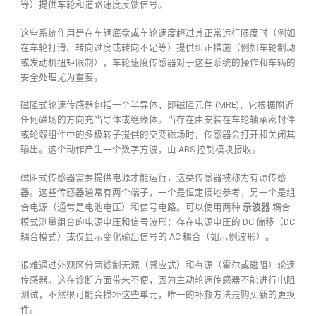
等）提供车轮和道路速度反馈信号。
这些系统作用是在车辆底盘或车轮速度超过其正常运行限度时（例如
在车轮打滑、转向过度或转向不足等）提供纠正措施（例如车轮制动
或发动机扭矩限制），车轮速度传感器对于这些系统的操作和车辆的
安全处理尤为重要。
磁阻式轮速传感器包括一个半导体，即磁阻元件 (MRE)，它根据附近
任何磁场的方向充当导体或绝缘体。当存在由安装在车轮轴承密封件
或轮毂组件中的多极转子提供的交变磁场时，传感器会打开和关闭其
输出。这个动作产生一个数字方波，由 ABS 控制模块接收。
磁阻式传感器需要提供电源才能运行，这类传感器被称为有源传感
器。这些传感器通常有两个端子，一个是恒定接地参考，另一个是组
合电源（通常是电池电压）和信号电路。可以使用两种
示波器
耦合
模式测量组合的电源电压和信号波形：存在电源电压的 DC 偏移（DC
耦合模式）或仅显示变化输出信号的 AC 耦合（如示例波形）。
很难通过外观区分两线制无源（感应式）和有源（霍尔或磁阻）轮速
传感器。这在诊断方面带来不便，因为主动轮速传感器不能进行电阻
测试，不然很可能会损坏这些单元，唯一的补救方法是购买新的更换
件。