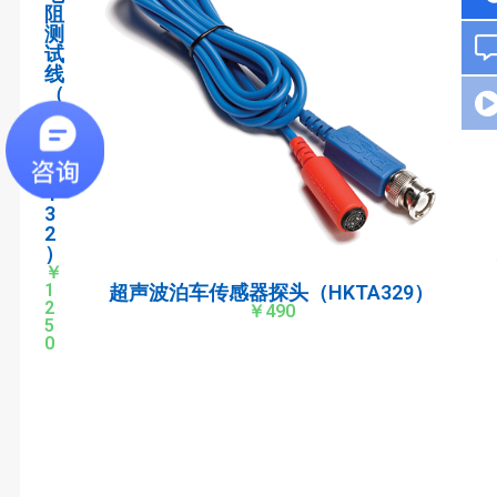
阻
测
试
线
（
H
K
T
A
4
3
2
）
￥
1
超声波泊车传感器探头（HKTA329）
2
￥490
5
0