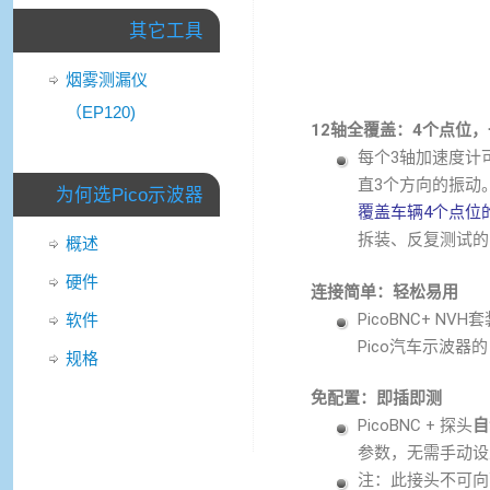
其它工具
烟雾测漏仪
（EP120)
12轴全覆盖：4个点位
每个3轴加速度计
直3个方向的振动
为何选Pico示波器
覆盖车辆4个点位
拆装、反复测试的
概述
硬件
连接简单：轻松易用
PicoBNC+ 
软件
Pico汽车示波器
规格
免配置：即插即测
PicoBNC + 探头
自
参数，无需手动设
注：此接头不可向下