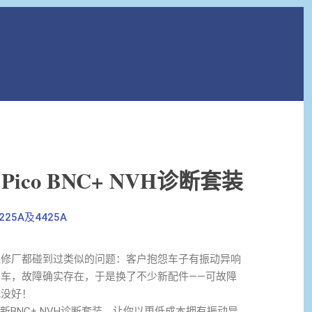
Pico BNC+ NVH诊断套装
25A及4425A
维修厂都碰到过类似的问题：客户抱怨车子有振动异响
车，故障确实存在，于是换了不少新配件——可故障
儿没好！
o全新BNC+ NVH诊断套装，让你以更低成本拥有振动异