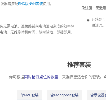
23示波器需搭配
BNC版NVH套装
使用。
免注册：无激
开箱即可
激活码。
NVH 探头无需电池，避免路试前电池没电造成的效率降
电池、无维修待机时间，随时随地，即插即用。
推荐套装
你可根据
同时检测点位的数量
，来选择更适合你的套装。
单NVH套装
含Mongoose套装
含示波器