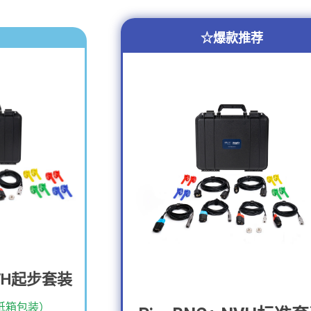
☆爆款推荐
 NVH起步套装
0 纸箱包装）