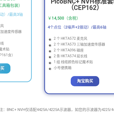
PicoBNC+ NVH标准
1 工具箱包装）
（CEP162）
振动）/最高3轴
￥14,500（含税）
克风
4个点位（2噪声+2振动）/最高6轴
 三轴加速度传感器
座
2 个 HKTA572 麦克风
长线
2 个 HKTA573 三轴加速度传感器
记魔术贴
2 个 HKTA096 磁座
P161含）
2 条 HKTA574 延长线
1 组 线缆颜色标记魔术贴
小号便携箱
购买
淘宝购买
注：BNC+ NVH仅适配4425A/4225A示波器，如您的示波器为4225/4