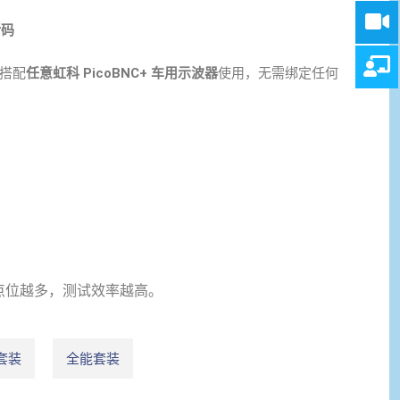
活码
搭配
任意虹科 PicoBNC+ 车用示波器
使用，无需绑定任何
点位越多，测试效率越高。
套装
全能套装