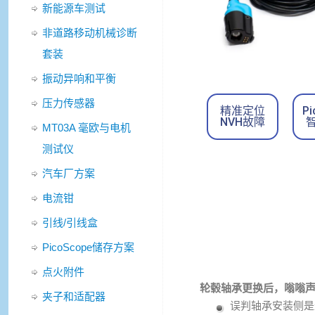
新能源车测试
非道路移动机械诊断
套装
振动异响和平衡
压力传感器
精准定位
P
NVH故障
MT03A 毫欧与电机
测试仪
汽车厂方案
电流钳
引线/引线盒
PicoScope储存方案
点火附件
轮毂轴承更换后，嗡嗡
夹子和适配器
误判轴承安装侧是