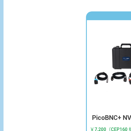
PicoBNC+
￥7,200（CEP16