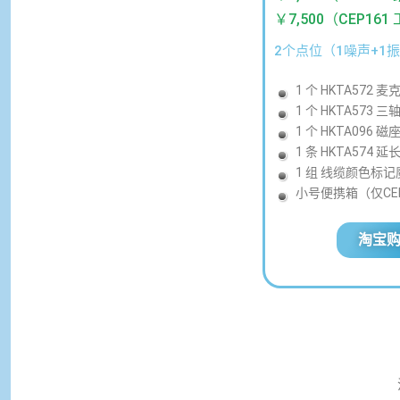
￥7,500（CEP16
2个点位（1噪声+1
1 个 HKTA572 麦
1 个 HKTA573
1 个 HKTA096 磁
1 条 HKTA574 延
1 组 线缆颜色标
小号便携箱（仅CE
淘宝