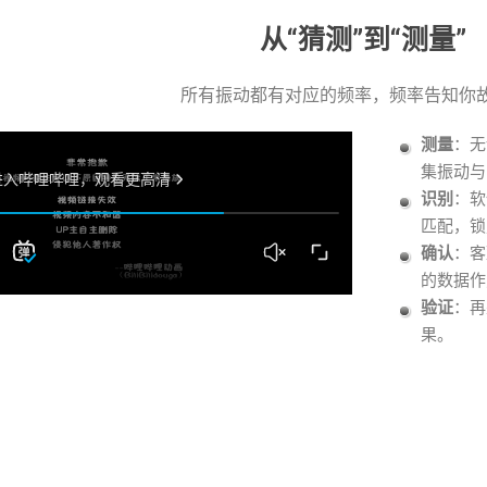
从“猜测”到“测量”
所有振动都有对应的频率，频率告知你
测量
：无
集振动与
识别
：软
匹配，锁
确认
：客
的数据作
验证
：再
果。