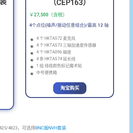
套装
（CEP163）
￥27,500（含税）
4个点位(噪声/振动任意组合)/最高 12 轴
4 个 HKTA572 麦克风
4 个 HKTA573 三轴加速度传感器
4 个 HKTA096 磁座
4 条 HKTA574 延长线
1 组 线缆颜色标记魔术贴
中号便携箱
淘宝购买
425/4823，可选择
BNC版NVH套装