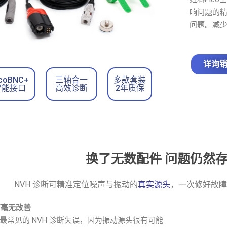
响问题的
问题。减少
详询
icoBNC+
三轴合一
多款套装
智能接口
高效诊断
2年质保
换了无数配件 问题仍然
NVH 诊断可精准定位噪声与振动的
真实源头
，一次修好故障
声毫无改善
最常见的 NVH 诊断失误，因为振动源头很有可能