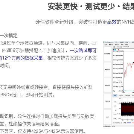
安装更快・测试更少・结
硬件软件全新升级，突破性打造更
高效
的NV
，一次搞定
可通过单个示波器通道，同时采集纵向、横向、垂
。四通道示波器搭配 4 个加速度计
，一次路试即可
的12个方向的数据采集
。相较传统方案减少了多次
时间。
NVH套装无需额外线束或转接盒，直接将探头接入虹科
的 BNC+接口，即可开始测试。
动识别
，软件连接时自动加载探头类型与灵敏度
置，杜绝操作失误与结果误差。
兼容，仅支持4225A与4425A示波器使用。