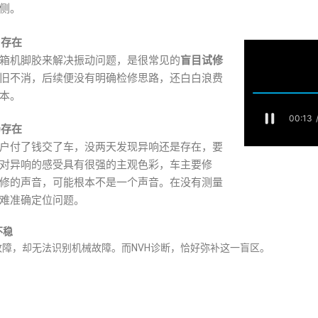
侧。
旧存在
箱机脚胶来解决振动问题，是很常见的
盲目试修
旧不消，后续便没有明确检修思路，还白白浪费
本。
仍存在
户付了钱交了车，没两天发现异响还是存在，要
对异响的感受具有很强的主观色彩，车主要修
修的声音，可能根本不是一个声音。在没有测量
难准确定位问题。
不稳
障，却无法识别机械故障。而NVH诊断，恰好弥补这一盲区。