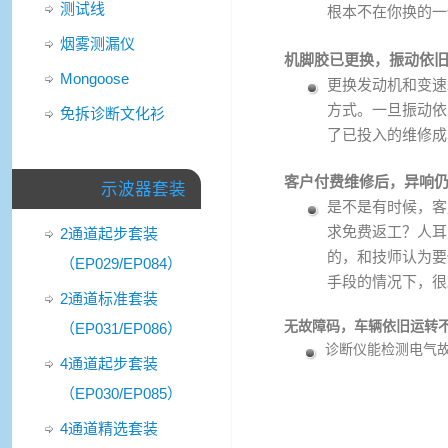
测试线
根本不在你换的一
烟雾测漏仪
机脚胶已更换，振动依
Mongoose
更换发动机和变速
方式。一旦振动依
免拆诊断文化衫
了已投入的维修成
客户付费维修后，异响
示波器套装
是不是有时候，客
求免费返工？人耳
2通道起步套装
的，和技师认为要
（EP029/EP084）
手段的情况下，很
2通道标准套装
无故障码，车辆依旧运转
（EP031/EP086）
诊断仪能检测电气故
4通道起步套装
（EP030/EP085）
4通道精选套装