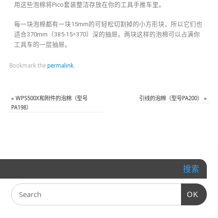
用这些泡棉将Pico套装整洁存放在你的工具手推车里。
每一块泡棉都有一块15mm的可轻松切割掉的小方形块，所以它们也
适合370mm（385-15=370）深的抽屉。两块这样的泡棉可以占满你
工具车的一层抽屉。
Bookmark the
permalink
.
«
WPS500X和附件的泡棉（型号
引线的泡棉（型号PA200）
»
PA198）
搜索
OK