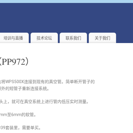
培训与直播
技术论坛
联系我们
关于我们
P972）
将WPS500X连接到现有的真空管。简单断开管子的
额外的短管子重新连接系统。
速接头上，就可在真空系统上进行管内低压实时测量。
mm至6mm的软管。
939套装里，需要单买。