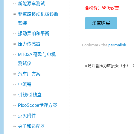
新能源车测试
含税价：580元/套
非道路移动机械诊断
套装
淘宝购买
振动异响和平衡
压力传感器
Bookmark the
permalink
.
MT03A 毫欧与电机
测试仪
«
燃油管压力转接头（小）（P
汽车厂方案
电流钳
引线/引线盒
PicoScope储存方案
点火附件
夹子和适配器