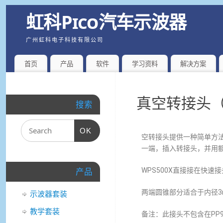
虹科Pico汽车示波器
广州虹科电子科技有限公司
首页
产品
软件
学习资料
解决方案
真空转接头（P
搜索
OK
空转接头提供一种简单方法
一端，插入转接头，并用
WPS500X直接接在快
产品
两端圆锥部分适合于内径3
示波器套装
教学套装
备注：此接头不包含在PP