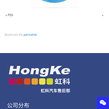
«
PD3
»
Bookmark the
permalink
.
公司分布