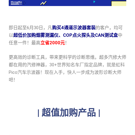
即日起至6月30日，凡
购买4通道示波器套装
的客户，均可
以
超低价加购烟雾测漏仪、COP点火探头及CAN测试盒
中
任意一件！最高
立省2000元
！
更高效的诊断工具，带来更科学的诊断思维。超多汽修大师
都在用的汽修神器，
30+世界知名车厂指定品牌，就是虹科
Pico汽车示波器！现在入手，快人一步成为波形诊断大师
吧！
| 超值加购产品 |