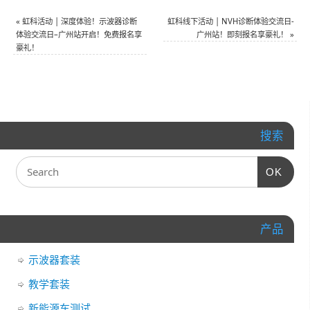
«
虹科活动 | 深度体验！示波器诊断
虹科线下活动 | NVH诊断体验交流日-
体验交流日–广州站开启！免费报名享
广州站！即刻报名享豪礼！
»
豪礼！
搜索
OK
产品
示波器套装
教学套装
新能源车测试