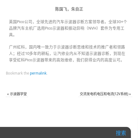
陈国飞，朱自正
英国Pico公司，全球先进的汽车示波器诊断方案领导者。全球30+个
品牌汽车主机厂选用Pico示波器和振动异响（NVH）套件为专用工
具。
广州虹科，国内唯一致力于示波器诊断思维和技术的推广者和领路
人；经过10多年的耕耘，让汽修业内从不知道示波器诊断，到现在
享受虹科Pico示波器带来的高效维修，我们获得业内的高度认可。
Bookmark the
permalink
.
«
示波器学堂
交流发电机电压和电流(12V系统)
»
搜索