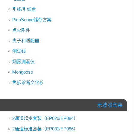
引线/引线盒
PicoScope储存方案
点火附件
夹子和适配器
测试线
烟雾测漏仪
Mongoose
免拆诊断文化衫
示波器套装
2通道起步套装（EP029/EP084）
2通道标准套装（EP031/EP086）