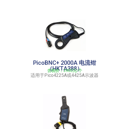
PicoBNC+ 2000A 电流钳
（HKTA388）
含税价：3900元/个
适用于Pico4225A或4425A示波器