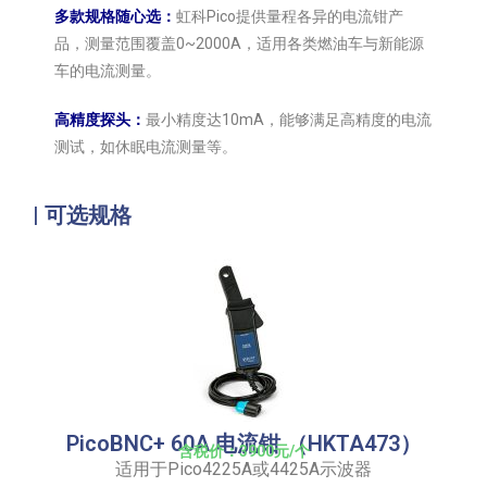
多款规格随心选：
虹科Pico提供量程各异的电流钳产
品，测量范围覆盖0~2000A，适用各类燃油车与新能源
车的电流测量。
高精度探头：
最小精度达10mA，能够满足高精度的电流
测试，如休眠电流测量等。
| 可选规格
PicoBNC+ 60A 电流钳 （HKTA473）
含税价：3900元/个
适用于Pico4225A或4425A示波器