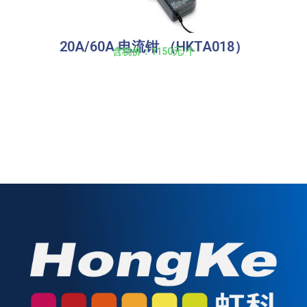
20A/60A 电流钳 （HKTA018）
含税价：1150元/个