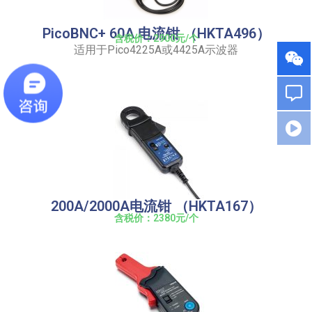
PicoBNC+ 60A 电流钳 （HKTA496）
含税价：2900元/个
适用于Pico4225A或4425A示波器
200A/2000A电流钳 （HKTA167）
含税价：2380元/个