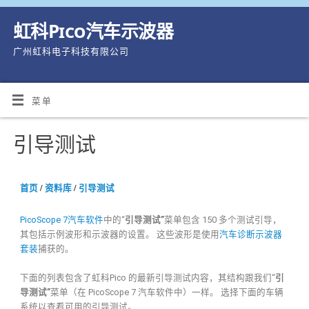
虹科Pico汽车示波器
广州虹科电子科技有限公司
菜单
引导测试
首页
/
资料库
/
引导测试
PicoScope 7汽车软件
中的“
引导测试”
菜单包含 150 多个测试引导，
其包括示例波形和示波器的设置。
这些波形是使用
汽车诊断示波器
套装
捕获的。
下面的列表包含了虹科Pico 的最新引导测试内容，其结构跟我们“
引
导测试”
菜单（在 PicoScope 7 汽车软件中）一样。
选择下面的车辆
系统以查看可用的引导测试。