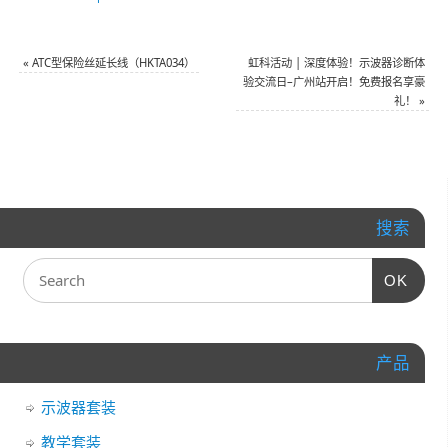
«
ATC型保险丝延长线（HKTA034）
虹科活动 | 深度体验！示波器诊断体
验交流日–广州站开启！免费报名享豪
礼！
»
搜索
OK
产品
示波器套装
教学套装