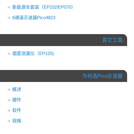
新能源车套装（EP102/EP070）
8通道示波器Pico4823
其它工具
烟雾测漏仪（EP120)
为何选Pico示波器
概述
硬件
软件
规格