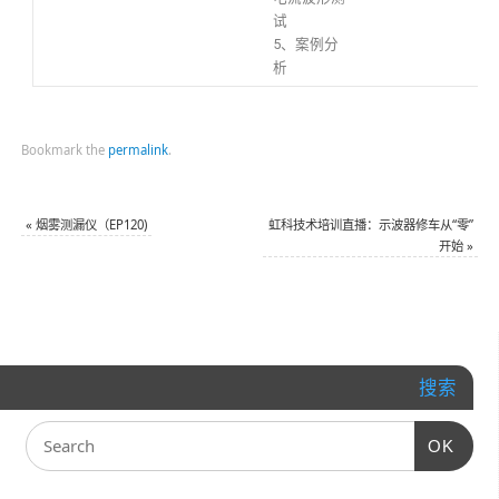
试
5、案例分
析
Bookmark the
permalink
.
«
烟雾测漏仪（EP120)
虹科技术培训直播：示波器修车从“零”
开始
»
搜索
OK