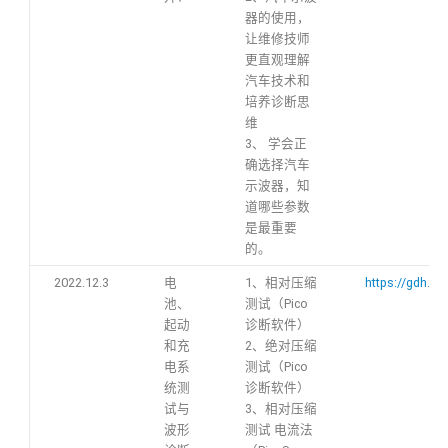
器的使用，
让维修技师
更直观理解
汽车技术和
培养诊断思
维
3、 学会正
确选择汽车
示波器，知
道哪些参数
是最重要
的。
2022.12.3
电
1、相对压缩
https://gdh.h
池、
测试（Pico
起动
诊断软件）
和充
2、绝对压缩
电系
测试（Pico
统测
诊断软件）
试与
3、相对压缩
波形
测试 电流法