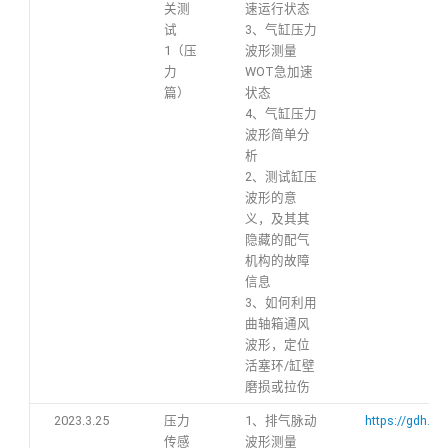
关测
速运行状态
试
3、气缸压力
1（压
波形测量
力
WOT急加速
篇）
状态
4、气缸压力
波形简单分
析
2、测试缸压
波形的意
义，及其其
隐藏的配气
机构的故障
信息
3、如何利用
曲轴箱通风
波形，定位
活塞环/缸壁
磨损或拉伤
2023.3.25
压力
1、排气脉动
https://gdh.h
传感
波形测量