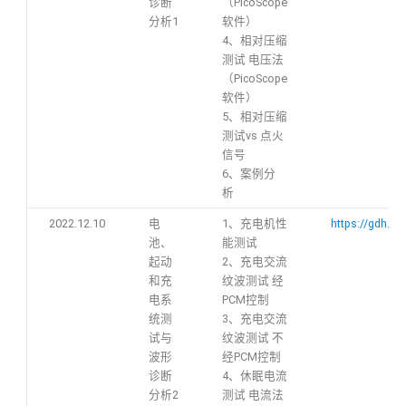
诊断
（PicoScope
分析1
软件）
4、相对压缩
测试 电压法
（PicoScope
软件）
5、相对压缩
测试vs 点火
信号
6、案例分
析
2022.12.10
电
1、充电机性
https://gdh.h
池、
能测试
起动
2、充电交流
和充
纹波测试 经
电系
PCM控制
统测
3、充电交流
试与
纹波测试 不
波形
经PCM控制
诊断
4、休眠电流
分析2
测试 电流法