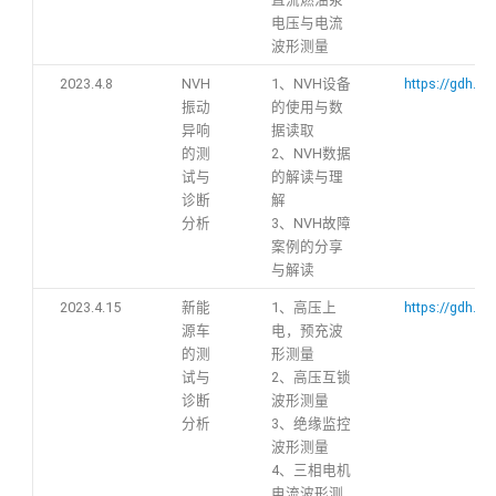
电压与电流
波形测量
2023.4.8
NVH
1、NVH设备
https://gdh.h
振动
的使用与数
异响
据读取
的测
2、NVH数据
试与
的解读与理
诊断
解
分析
3、NVH故障
案例的分享
与解读
2023.4.15
新能
1、高压上
https://gdh.h
源车
电，预充波
的测
形测量
试与
2、高压互锁
诊断
波形测量
分析
3、绝缘监控
波形测量
4、三相电机
电流波形测