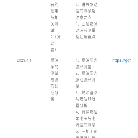
器的
2、进气脉动
使用
波形测量及
与相
注意要点
关测
3、曲轴箱脉
试
动波形测量
2（脉
及注意要点
动
篇）
2023.4.1
燃油
1、燃油压力
https://gdh.h
泵的
波形测量
测试
2、燃油压力
与波
脉动波形测
形诊
量
断分
3、燃油管路
析
与喷油器泄
露分析
4、普通燃油
泵电压与电
流波形测量
5、三相无刷
直流燃油泵