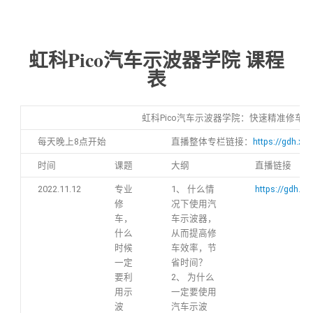
虹科Pico汽车示波器学院 课程
表
虹科Pico汽车示波器学院：快速精准修车
每天晚上8点开始
直播整体专栏链接：
https://gdh.xe
时间
课题
大纲
直播链接
2022.11.12
专业
1、 什么情
https://gdh.h
修
况下使用汽
车，
车示波器，
什么
从而提高修
时候
车效率，节
一定
省时间？
要利
2、 为什么
用示
一定要使用
波
汽车示波