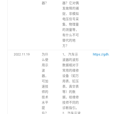
器？
器？它对偶
发故障的捕
捉、非模拟
电压信号采
集、物理量
的测量等，
有什么不可
替代的地
方？
2022.11.19
为什
1、 汽车示
https://gdh.h
么使
波器的波形
用示
数据相对于
波
常用的维修
器，
设备（如万
可加
用表、缸压
速技
表、真空表
师的
等）的数
技术
据，给维修
水平
技师不同的
提
诊断指引。
升？
2、汽车示波