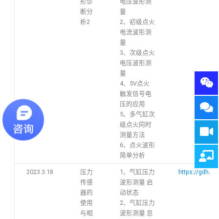
形诊
电压波形测
断分
量
析2
2、初级点火
电流波形测
量
3、次级点火
电压波形测
量
4、5V点火
触发信号电
压的应用
5、多气缸次
级点火同时
测量方法
6、点火波形
简单分析
2023.3.18
压力
1、气缸压力
https://gdh.h
传感
波形测量 启
器的
动状态
使用
2、气缸压力
与相
波形测量 怠