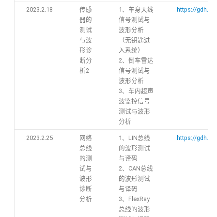
2023.2.18
传感
1、车身天线
https://gdh.h5
器的
信号测试与
测试
波形分析
与波
（无钥匙进
形诊
入系统）
断分
2、倒车雷达
析2
信号测试与
波形分析
3、车内超声
波监控信号
测试与波形
分析
2023.2.25
网络
1、LIN总线
https://gdh.h
总线
的波形测试
的测
与译码
试与
2、CAN总线
波形
的波形测试
诊断
与译码
分析
3、FlexRay
总线的波形