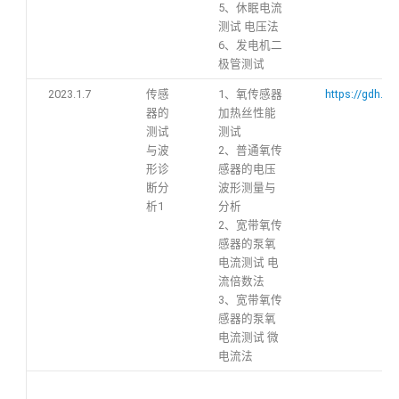
5、休眠电流
测试 电压法
6、发电机二
极管测试
2023.1.7
传感
1、氧传感器
https://gdh.h
器的
加热丝性能
测试
测试
与波
2、普通氧传
形诊
感器的电压
断分
波形测量与
析1
分析
2、宽带氧传
感器的泵氧
电流测试 电
流倍数法
3、宽带氧传
感器的泵氧
电流测试 微
电流法