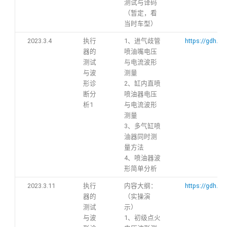
测试与译码
（暂定，看
当时车型）
2023.3.4
执行
1、进气歧管
https://gdh.h
器的
喷油嘴电压
测试
与电流波形
与波
测量
形诊
2、缸内直喷
断分
喷油器电压
析1
与电流波形
测量
3、多气缸喷
油器同时测
量方法
4、喷油器波
形简单分析
2023.3.11
执行
内容大纲：
https://gdh.h
器的
（实操演
测试
示）
与波
1、初级点火