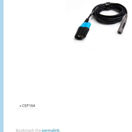
«
CEP164
Bookmark the
permalink
.