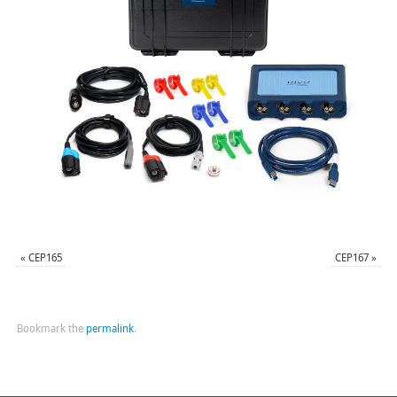
«
CEP165
CEP167
»
Bookmark the
permalink
.