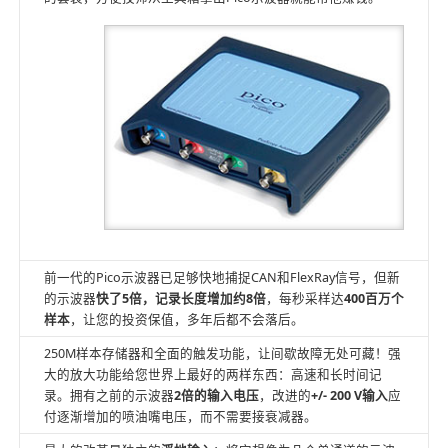
前一代的Pico示波器已足够快地捕捉CAN和FlexRay信号，但新
的示波器
快了
5
倍，
记录长度增加约
8
倍
，每秒采样达
400
百万个
样本
，让您的投资保值，多年后都不会落后。
250M样本存储器和全面的触发功能，让间歇故障无处可藏！强
大的放大功能给您世界上最好的两样东西：高速和长时间记
录。拥有之前的示波器
2
倍的输入电压
，改进的
+/- 200 V
输入
应
付逐渐增加的喷油嘴电压，而不需要接衰减器。