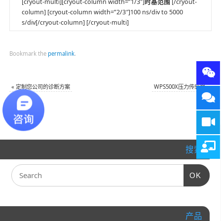
[cryout-multi][cryout-column width=”1/3″]
时基范围
[/cryout-
column] [cryout-column width=”2/3″]100 ns/div to 5000
s/div[/cryout-column] [/cryout-multi]
Bookmark the
permalink
.
«
定制您公司的诊断方案
WPS500X压力传感器
»
搜索
OK
产品