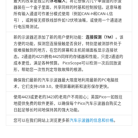
最大的改革是独立的
浮地输入
；将它想像为几个单通道的示波
器装在一个盒子里面，共享同样的时基和控制按钮。这意味着
所有输入通道可作差分模式使用（例如CAN-H和CAN-L信
号），或跨接无搭铁线部件如12伏喷油嘴，或使用一个通道进
行电压降测试。
新的示波器还添加了新的用户便利功能：
连接探测（
TM
）
。该
方便的功能，探测您连接接触是否良好，特别是被测部件处于
很难接触到的地方，在您的屏幕和主机前端面板显示连接状
态。2通道的4225拥有4425同样的存储器和性能，只是2通道的
成本更低，满足各种预算。 PicoScope可以检测一次后回放波
形，帮助您一次性判定导致故障的根源。
确保我们最新的汽车示波器最大限度地利用最新的PC电脑技
术，它们支持USB 3.0，使得屏幕刷新和波形保存更快。
使用4423或更老的3423的老用户不用担心；英国Pico一如既往
地提供免费的软件更新，以确保每个Pico汽车示波器自购买之
日起足够长时间地保持其的强大功能。
您可以在我们网站上浏览更多新
汽车示波器的信息和价格
。