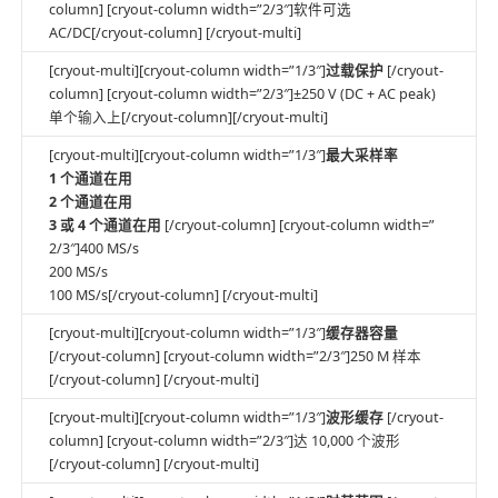
column] [cryout-column width=”2/3″]软件可选
AC/DC[/cryout-column] [/cryout-multi]
[cryout-multi][cryout-column width=”1/3″]
过载保护
[/cryout-
column] [cryout-column width=”2/3″]±250 V (DC + AC peak)
单个输入上[/cryout-column][/cryout-multi]
[cryout-multi][cryout-column width=”1/3″]
最大采样率
1 个通道在用
2 个通道在用
3 或 4 个通道在用
[/cryout-column] [cryout-column width=”
2/3″]400 MS/s
200 MS/s
100 MS/s[/cryout-column] [/cryout-multi]
[cryout-multi][cryout-column width=”1/3″]
缓存器容量
[/cryout-column] [cryout-column width=”2/3″]250 M 样本
[/cryout-column] [/cryout-multi]
[cryout-multi][cryout-column width=”1/3″]
波形缓存
[/cryout-
column] [cryout-column width=”2/3″]达 10,000 个波形
[/cryout-column] [/cryout-multi]