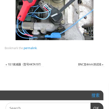
Bookmark the
permalink
.
«
10:1衰减器（型号HKTA197）
BNC至4mm测试线
»
搜索
OK