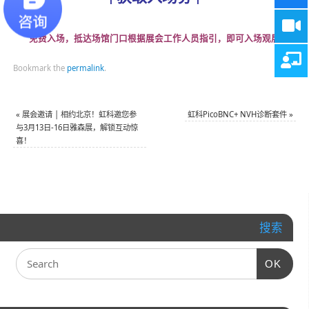
免费入场，抵达场馆门口根据展会工作人员指引，即可入场观展
Bookmark the
permalink
.
«
展会邀请 | 相约北京！虹科邀您参
虹科PicoBNC+ NVH诊断套件
»
与3月13日-16日雅森展，解锁互动惊
喜！
搜索
OK