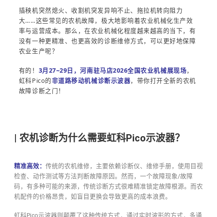
插秧机突然熄火、收割机突发异响不止、拖拉机转向阻力
大……这些常见的农机故障，极大地影响着农业机械化生产效
率与运营成本。那么，在农业机械化程度越来越高的当下，有
没有一种更精准、也更高效的诊断维修方式，可以更好地保障
农业生产呢？
有的！
3月27~29日，河南驻马店2026全国农业机械展现场
，
虹科Pico的
非道路移动机械诊断示波器
，带你打开全新的农机
故障诊断之门！
|
农机诊断为什么需要虹科Pico示波器？
精准高效：
传统的农机维修，主要依赖诊断仪、维修手册，使用目视
检查、动作测试等方法判断故障原因。然而，一个故障现象/故障
码，有多种可能的来源，传统诊断方式很难精准锁定故障根源。而农
机配件的价格昂贵，如盲目更换会导致更高的成本浪费。
虹科Pico示波器则颠覆了这种传统方式，通过实时波形的方式，多通