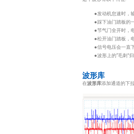
●发动机怠速时，输出
●踩下油门踏板的一
●节气门全开时，电
●松开油门踏板，
●信号电压会一直
●波形上的“毛刺
波形库
在
波形库
添加通道的下