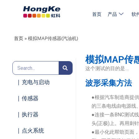
首页
产品
软
首页
»
模拟MAP传感器(汽油机)
模拟MAP传
这个测试的目的是….
| 充电与启动
波形采集方法
| 传感器
●根据汽车制造商提
的三条电线由电源线
| 执行器
●连接一条BNC测试
头(正极)上。再用刺
| 点火系统
●最小化此帮助页面