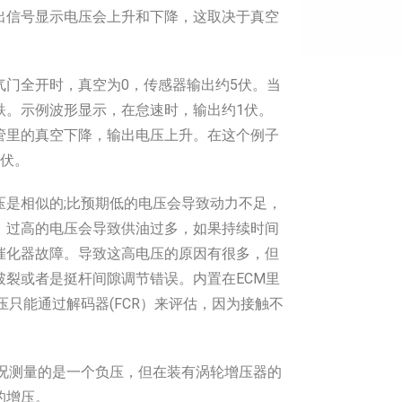
出信号显示电压会上升和下降，这取决于真空
气门全开时，真空为0，传感器输出约5伏。当
跌。示例波形显示，在怠速时，输出约1伏。
管里的真空下降，输出电压上升。在这个例子
5伏。
压是相似的;比预期低的电压会导致动力不足，
，过高的电压会导致供油过多，如果持续时间
催化器故障。导致这高电压的原因有很多，但
破裂或者是挺杆间隙调节错误。内置在ECM里
压只能通过解码器(FCR）来评估，因为接触不
情况测量的是一个负压，但在装有涡轮增压器的
的增压。