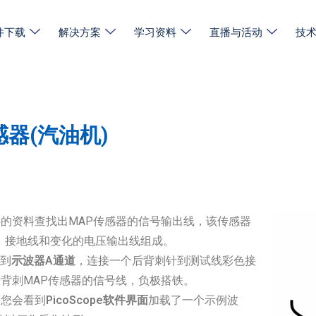
件下载
解决方案
学习资料
直播与活动
技
感器(汽油机)
供的资料查找出MAP传感器的信号输出线，该传感器
、接地线和变化的电压输出线组成。
线到
示波器A通道
，连接一个后背刺针到测试线彩色接
针背刺MAP传感器的信号线，负极搭铁。
，您会看到
PicoScope软件界面
加载了一个示例波