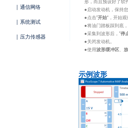
形，而且预设好了软
| 通信网络
●启动发动机，保持
●点击“
开始
”，开始
| 系统测试
●将油门踏板踩到底
●采集到波形后，“
停
| 压力传感器
●关闭发动机。
●使用
波形缓冲区
、
示例波形