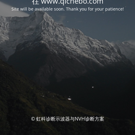
往 www.qichebo.com
Site will be available soon. Thank you for your patience!
© 虹科诊断示波器与NVH诊断方案