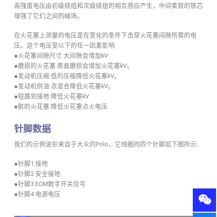
高强度电压由初级绕组和次级绕组的相互感应产生，中间柔软的铁芯
增强了它们之间的磁场。
在火花塞上测量的电压是在变化的条件下击穿火花塞间隙所需的电
压。这个电压受以下的任一因素影响:
●火花塞间隙尺寸:大间隙会增加kV
●磨损的火花塞:表面磨损会增加火花塞kV。
●发动机压缩:低的压缩降低火花塞kV。
●发动机供油:浓混合降低火花塞kV。
●短路到接地:降低火花塞kV
●脏的火花塞:降低火花塞点火电压
针脚数据
我们的示例波形来自于大众的Polo，它线圈的四个针脚如下图所示:
●针脚1:接地
●针脚2:安全接地
●针脚3:ECM数字开关信号
●针脚4:电源电压