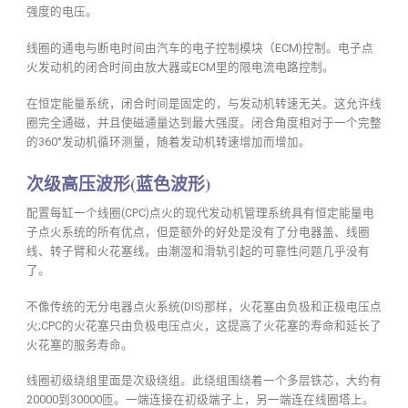
强度的电压。
线圈的通电与断电时间由汽车的电子控制模块（ECM)控制。电子点
火发动机的闭合时间由放大器或ECM里的限电流电路控制。
在恒定能量系统，闭合时间是固定的，与发动机转速无关。这允许线
圈完全通磁，并且使磁通量达到最大强度。闭合角度相对于一个完整
的360°发动机循环测量，随着发动机转速增加而增加。
次级高压波形(蓝色波形)
配置每缸一个线圈(CPC)点火的现代发动机管理系统具有恒定能量电
子点火系统的所有优点，但是额外的好处是没有了分电器盖、线圈
线、转子臂和火花塞线。由潮湿和滑轨引起的可靠性问题几乎没有
了。
不像传统的无分电器点火系统(DIS)那样，火花塞由负极和正极电压点
火;CPC的火花塞只由负极电压点火，这提高了火花塞的寿命和延长了
火花塞的服务寿命。
线圈初级绕组里面是次级绕组。此绕组围绕着一个多层铁芯，大约有
20000到30000匝。一端连接在初级端子上，另一端连在线圈塔上。