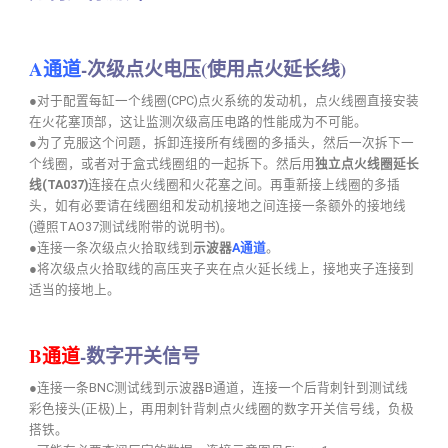
A通道
-次级点火电压(使用点火延长线)
●对于配置每缸一个线圈(CPC)点火系统的发动机，点火线圈直接安装
在火花塞顶部，这让监测次级高压电路的性能成为不可能。
●为了克服这个问题，拆卸连接所有线圈的多插头，然后一次拆下一
个线圈，或者对于盒式线圈组的一起拆下。然后用
独立点火线圈延长
线(TA037)
连接在点火线圈和火花塞之间。再重新接上线圈的多插
头，如有必要请在线圈组和发动机接地之间连接一条额外的接地线
(遵照TAO37测试线附带的说明书)。
●连接一条次级点火拾取线到
示波器
A通道
。
●将次级点火拾取线的高压夹子夹在点火延长线上，接地夹子连接到
适当的接地上。
B通道
-数字开关信号
●连接一条BNC测试线到示波器B通道，连接一个后背刺针到测试线
彩色接头(正极)上，再用刺针背刺点火线圈的数字开关信号线，负极
搭铁。