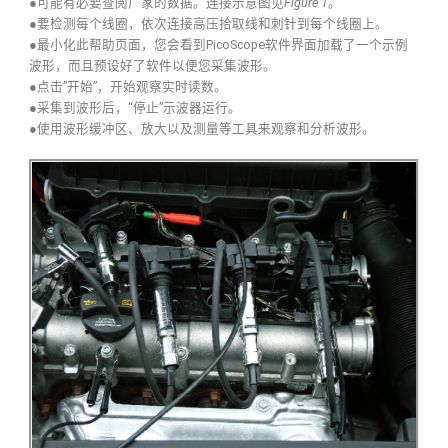
●可能有必要查阅厂家的数据。连接示意图见
Figure 1
。
●要检测每个线圈，依次连接高压拾取线和刺针到每个线圈上。
●最小化此帮助页面，您会看到PicoScope软件界面加载了一个示例
波形，而且预设好了软件以便您采集波形。
●点击”开始”，开始观察实时读数。
●采集到波形后，“停止”示波器运行。
●使用波形缓冲区、放大以及测量等工具来观察和分析波形。