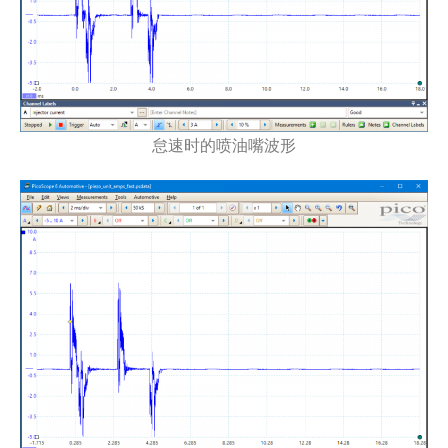
怠速时的喷油嘴波形