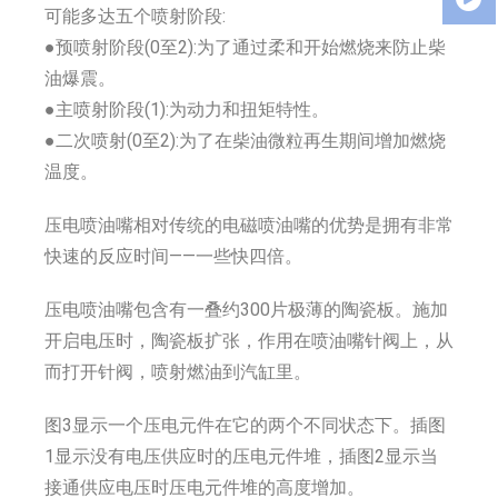
可能多达五个喷射阶段:
●预喷射阶段(0至2):为了通过柔和开始燃烧来防止柴
油爆震。
●主喷射阶段(1):为动力和扭矩特性。
●二次喷射(0至2):为了在柴油微粒再生期间增加燃烧
温度。
压电喷油嘴相对传统的电磁喷油嘴的优势是拥有非常
快速的反应时间——一些快四倍。
压电喷油嘴包含有一叠约300片极薄的陶瓷板。施加
开启电压时，陶瓷板扩张，作用在喷油嘴针阀上，从
而打开针阀，喷射燃油到汽缸里。
图3显示一个压电元件在它的两个不同状态下。插图
1显示没有电压供应时的压电元件堆，插图2显示当
接通供应电压时压电元件堆的高度增加。