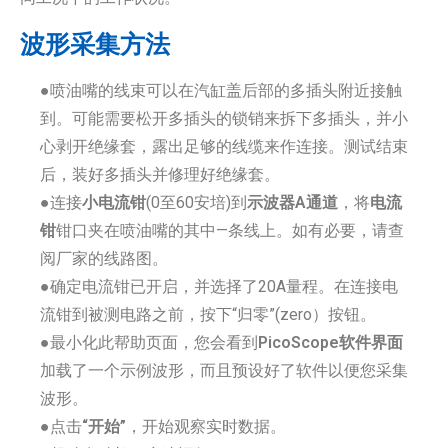
波形采集方法
●喷油嘴的线束可以在汽缸盖后部的多插头附近接触
到。可能需要松开多插头的锁销来拆下多插头，并小
心剥开绝缘套，露出足够的线缆来作连接。测试结束
后，装好多插头并修理好绝缘套。
●连接
小电流钳
(0至60安培)到
示波器A通道
，将
电流
钳
钳口夹在喷油嘴的其中—条线上。如有必要，请查
阅厂家的线路图。
●确定电流钳已开启，并选择了20A量程。在连接电
流钳到被测电路之前，按下“归零”(zero）按钮。
●最小化此帮助页面，您会看到
PicoScope软件界面
加载了一个示例波形，而且预设好了软件以便您采集
波形。
●点击
“开始”
，开始观察实时数据。