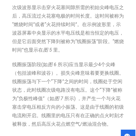
次级波形显示击穿火花塞间隙所需的初始尖峰电压之
后，高压流过火花塞电极的时间长度。这时间被称为
“燃烧时间”或者“火花持续时间”。在示例波形里，示
波器屏幕中央显示的水平电压线是相当恒定的电压，
但是它后面突然下降到被称为“线圈振荡”阶段。“燃烧
时间”也显示在
图 5
里。
线圈振荡阶段(如
图 6
所示)应当显示最少4个尖峰
（包括波峰和波谷）。损失尖峰意味着要更换线圈。
线圈振荡与下一个“下降”之间的时间，线圈处于空闲
状态，此时线圈次级电路没有电压。这个“下降”被称
为“负极性峰值”（如
图 7
所示) ，并产生一个与火花
塞击穿电压相反方向的小振荡。这是由于线圈的初级
电流刚开启。线圈里的电压只有在正确的点火时刻才
被释放，然后高压火花点燃空气/燃油混合物。