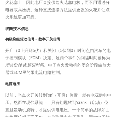
火花塞上，因此电压直接供给火花塞电极，而不用通过分
电器或高压线。这种直接连接方法提供更强的火花并让点
火系统更加可靠。
线圈技术信息
初级绕组驱动信号 – 数字开关信号
开启（0上升到5伏）和关闭（5伏到0）时间点由汽车的电
子控制模块（ECM）决定。这两个事件的间隔时间被称为
闭合阶段
或
通磁时间
。电子点火发动机的闭合阶段由放大
器或ECM里的限电流电路控制。
电源电压
以前，当点火开关转到’on’（开启）位置，就有电源供电电
压。然而在现代系统上，只有钥匙转到’crank’（启动）位
置且发动机旋转，才提供供电电压。一个简单的故障如曲