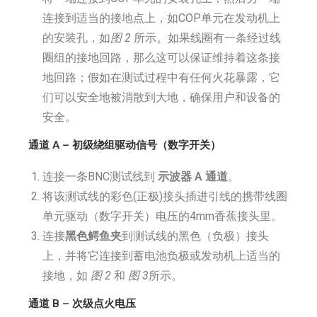
连接到适当的接地点上，如COP单元在发动机上
的安装孔，如
图 2
所示。如果线圈有一条经过线
圈组的接地回路，那么这可以保证维持着这条接
地回路；假如在测试过程中有任何火花暴露，它
们可以安全地被消散到大地，确保用户和设备的
安全。
通道 A – 初级绕组驱动信号（数字开关）
连接一条BNC测试线到
示波器
A 通道
。
将该测试线的彩色(正极)接头插进引线的携带线圈
单元驱动（数字开关）电压的4mm香蕉接头里。
连接
黑色鳄鱼夹
到测试线的黑色（负极）接头
上，并将它连接到蓄电池负极或发动机上适当的
接地，如
图 2
和
图 3
所示。
通道 B – 次级点火电压