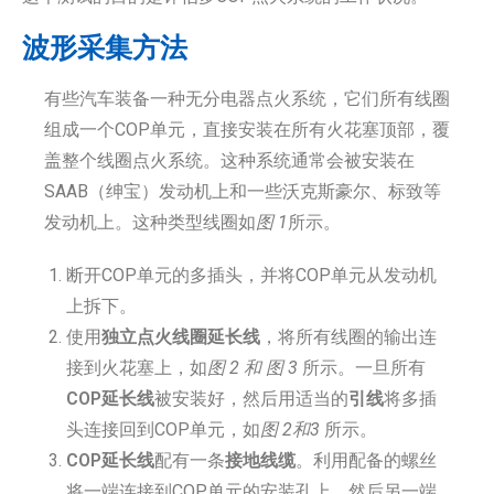
波形采集方法
有些汽车装备一种无分电器点火系统，它们所有线圈
组成一个COP单元，直接安装在所有火花塞顶部，覆
盖整个线圈点火系统。这种系统通常会被安装在
SAAB（绅宝）发动机上和一些沃克斯豪尔、标致等
发动机上。这种类型线圈如
图 1
所示。
断开COP单元的多插头，并将COP单元从发动机
上拆下。
使用
独立点火线圈延长线
，将所有线圈的输出连
接到火花塞上，如
图 2 和 图 3
所示。一旦所有
COP延长线
被安装好，然后用适当的
引线
将多插
头连接回到COP单元，如
图 2和3
所示。
COP延长线
配有一条
接地线缆
。利用配备的螺丝
将一端连接到COP单元的安装孔上，然后另一端