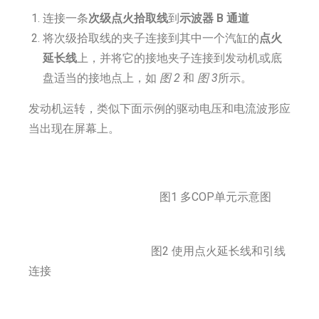
连接一条
次级点火拾取线
到
示波器
B 通道
将次级拾取线的夹子连接到其中一个汽缸的
点火
延长线
上，并将它的接地夹子连接到发动机或底
盘适当的接地点上，如
图 2
和
图 3
所示。
发动机运转，类似下面示例的驱动电压和电流波形应
当出现在屏幕上。
图1 多COP单元示意图
图2 使用点火延长线和引线
连接