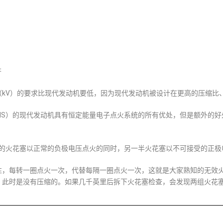
齐
（kV）的要求比现代发动机要低，因为现代发动机被设计在更高的压缩比
DIS）的现代发动机具有恒定能量电子点火系统的所有优处，但是额外的
一半的火花塞以正常的负极电压点火的同时，另一半火花塞以不可接受的正
性，每转一圈点火一次，代替每隔一圈点火一次，这就是大家熟知的无效
，此时是没有压缩的。如果几千英里后拆下火花塞检查，会发现两组火花