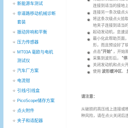
新能源车测试
连接到适当的接地
连接另一条次级点
非道路移动机械诊断
将这条次级点火拾
套装
地夹子连接到适当
振动异响和平衡
起动发动机，怠速
最小化此帮助页面
压力传感器
形，而且预设好了
点击
“开始”
，开始
MT03A 毫欧与电机
采集到波形后，
“停
测试仪
关闭发动机和点火
汽车厂方案
使用
波形缓冲区
、
电流钳
引线/引线盒
请注意：
PicoScope储存方案
从破损的高压线上连接或
点火附件
种风险，请在点火关闭后
夹子和适配器