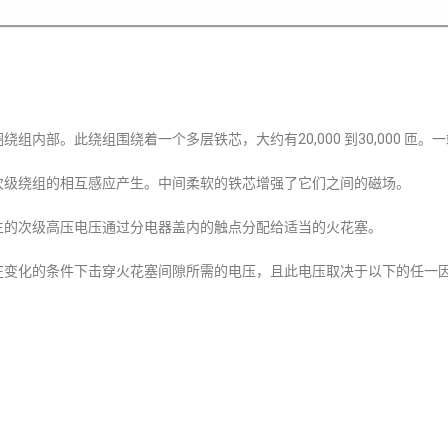
组内部。此绕组围绕着一个多层铁芯，大约有20,000 到30,000 
次级绕组的相互感应产生。中间柔软的铁芯增强了它们之间的磁场。
生的次级高压电压通过分电器盖内的触点分配给适当的火花塞。
在变化的条件下击穿火花塞间隙所需的电压，且此电压取决于以下的任一因