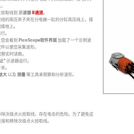
上。
火拾取线到
示波器
B通道
。
取线的高压夹子夹在分电器一缸的分缸高压线上，接
的接地上。
运行。
，您会看到
PicoScope软件界面
加载了一个示例波
软件以便您采集波形。
观察实时读数。
止”
示波器运行。
开关。
放大
以及
测量
等工具来观察和分析波形。
移除次级点火拾取线，存在电击的危险。为了避免这
连接和移除次级点火拾取线。