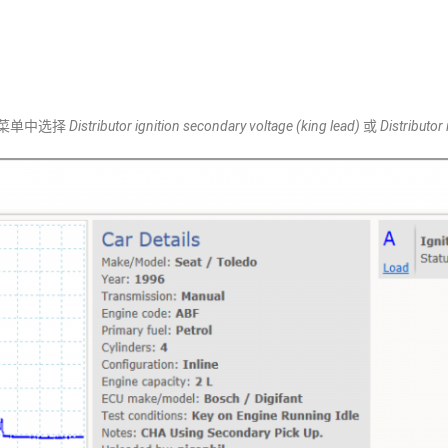
菜单中选择
Distributor ignition secondary voltage (king lead)
或
Distributor