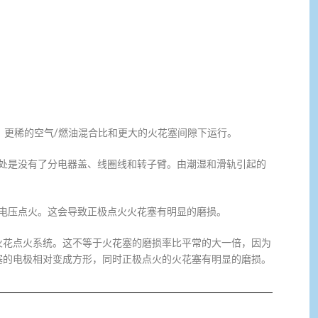
、更稀的空气/燃油混合比和更大的火花塞间隙下运行。
好处是没有了分电器盖、线圈线和转子臂。由潮湿和滑轨引起的
极电压点火。这会导致正极点火火花塞有明显的磨损。
火花点火系统。这不等于火花塞的磨损率比平常的大一倍，因为
塞的电极相对变成方形，同时正极点火的火花塞有明显的磨损。