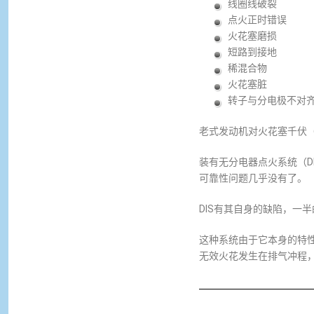
线圈线破裂
点火正时错误
火花塞磨损
短路到接地
稀混合物
火花塞脏
转子与分电极不对
老式发动机对火花塞千伏
装有无分电器点火系统（
可靠性问题几乎没有了。
DIS有其自身的缺陷，
这种系统由于它本身的特
无效火花发生在排气冲程