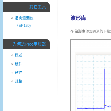
其它工具
波形库
烟雾测漏仪
（EP120)
在
波形库
添加通道的下拉
为何选Pico示波器
概述
硬件
软件
规格