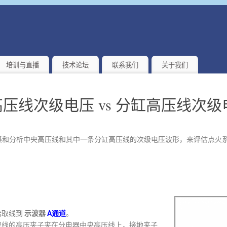
培训与直播
技术论坛
联系我们
关于我们
压线次级电压 vs 分缸高压线次级
集和分析中央高压线和其中一条分缸高压线的次级电压波形，来评估点火
拾取线到
示波器
A通道
。
取线的高压夹子夹在分电器中央高压线上，接地夹子