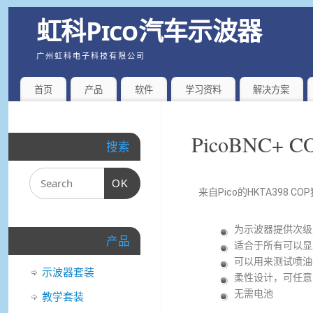
虹科Pico汽车示波器
广州虹科电子科技有限公司
首页
产品
软件
学习资料
解决方案
PicoBNC+
搜索
OK
来自Pico的HKTA39
为示波器提供次级
产品
适合于所有可以显
可以用来测试喷油
示波器套装
柔性设计，可任意
无需电池
教学套装