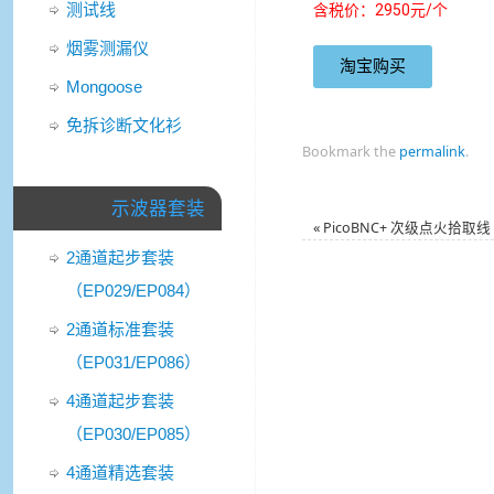
测试线
含税价：2950元/个
烟雾测漏仪
淘宝购买
Mongoose
免拆诊断文化衫
Bookmark the
permalink
.
示波器套装
«
PicoBNC+ 次级点火拾取线 (
2通道起步套装
（EP029/EP084）
2通道标准套装
（EP031/EP086）
4通道起步套装
（EP030/EP085）
4通道精选套装