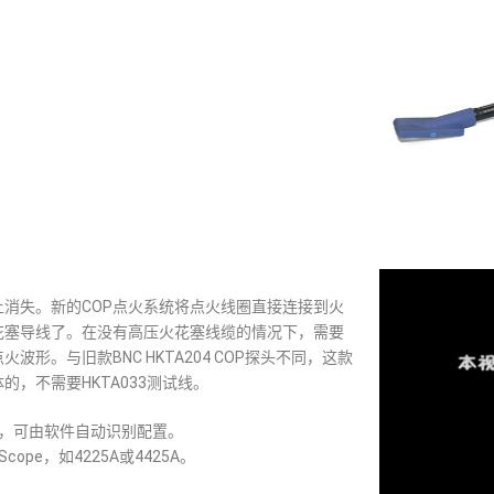
消失。新的COP点火系统将点火线圈直接连接到火
花塞导线了。在没有高压火花塞线缆的情况下，需要
波形。与旧款BNC HKTA204 COP探头不同，这款
的，不需要HKTA033测试线。
接口，可由软件自动识别配置。
Scope，如4225A或4425A。