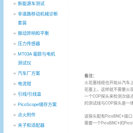
新能源车测试
非道路移动机械诊断
套装
振动异响和平衡
压力传感器
MT03A 毫欧与电机
测试仪
汽车厂方案
备注：
火花塞线缆也开始从汽车上
电流钳
花塞上，这样就不需要火
引线/引线盒
一个COP探头来检测次级点火
的测试线与COP探头是一体
PicoScope储存方案
点火附件
该探头配有PicoBNC+
需要一个PicoBNC+的Pico
夹子和适配器