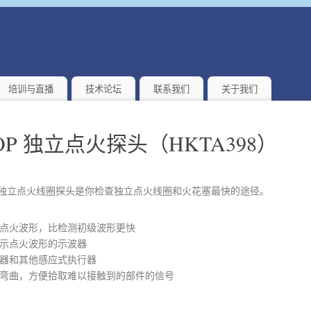
培训与直播
技术论坛
联系我们
关于我们
 COP 独立点火探头（HKTA398）
8 COP独立点火线圈探头是你检查独立点火线圈和火花塞最快的途径。
点火波形，比检测初级波形更快
示点火波形的示波器
器和其他感应式执行器
弯曲，方便拾取难以接触到的部件的信号