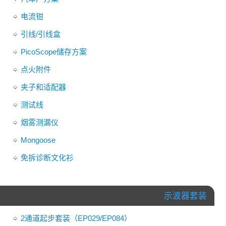
电流钳
引线/引线盒
PicoScope储存方案
点火附件
夹子和适配器
测试线
烟雾测漏仪
Mongoose
免拆诊断文化衫
示波器套装
2通道起步套装（EP029/EP084）